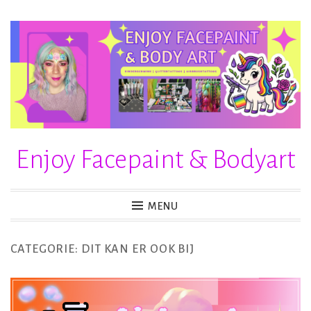
Skip
to
content
Enjoy Facepaint & Bodyart
MENU
CATEGORIE:
DIT KAN ER OOK BIJ