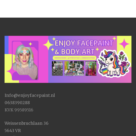
Info@enjoyfacepaint.nl
0638390288
KVK 99589516
Weissenbruchlaan 36
5643 VR