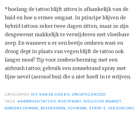
*hoelang de tattoo blijft zitten is afhankelijk van de
huid en hoe u ermee omgaat. In principe blijven de
hybrid tattoos zeker twee dagen zitten, maar ze zijn
desgewenst makkelijk te verwijderen met vloeibare
zeep. En wanneer u er een beetje omheen wast en
droog dept in plaats van vegen blijft de tattoo ook
langer mooi! Tip voor zonbescherming met een
airbrush tattoo; gebruik een zonnebrand spray met
fijne nevel (aerosol bus) die u niet hoeft in te wrijven.
CATEGORIES
DIT KAN ER OOK BIJ
,
UNCATEGORIZED
TAGS
#AIRBRUSHTATTOO
,
BODYPAINT
,
FEELGOOD MARKET
,
KINDERSCHMINK
,
RESERVEREN
,
SCHMINK
,
STRIJP-S
,
VERZORGING