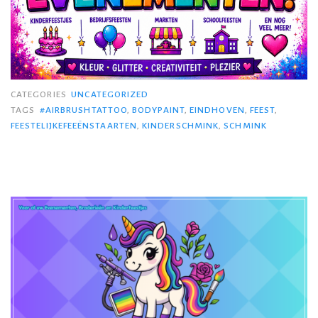
CATEGORIES
UNCATEGORIZED
TAGS
#AIRBRUSHTATTOO
,
BODYPAINT
,
EINDHOVEN
,
FEEST
,
FEESTELIJKEFEEËNSTAARTEN
,
KINDERSCHMINK
,
SCHMINK