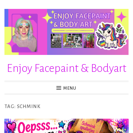
Skip
to
content
Enjoy Facepaint & Bodyart
MENU
TAG:
SCHMINK