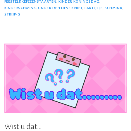
FEESTELIJKEFEEËNSTAARTEN
,
KINDER KONINGSDAG
,
KINDERSCHMINK
,
ONDER DE 3 LIEVER NIET
,
PARTIJTJE
,
SCHMINK
,
STRIJP-S
Wist u dat…