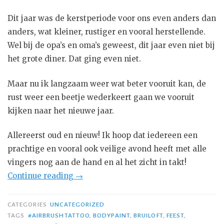
Dit jaar was de kerstperiode voor ons even anders dan
anders, wat kleiner, rustiger en vooral herstellende.
Wel bij de opa’s en oma’s geweest, dit jaar even niet bij
het grote diner. Dat ging even niet.
Maar nu ik langzaam weer wat beter vooruit kan, de
rust weer een beetje wederkeert gaan we vooruit
kijken naar het nieuwe jaar.
Allereerst oud en nieuw! Ik hoop dat iedereen een
prachtige en vooral ook veilige avond heeft met alle
vingers nog aan de hand en al het zicht in takt!
“Gelukkig
Continue reading
→
nieuwjaar!”
CATEGORIES
UNCATEGORIZED
TAGS
#AIRBRUSHTATTOO
,
BODYPAINT
,
BRUILOFT
,
FEEST
,