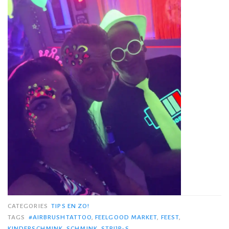
CATEGORIES
TIPS EN ZO!
TAGS
#AIRBRUSHTATTOO
,
FEELGOOD MARKET
,
FEEST
,
KINDERSCHMINK
,
SCHMINK
,
STRIJP-S