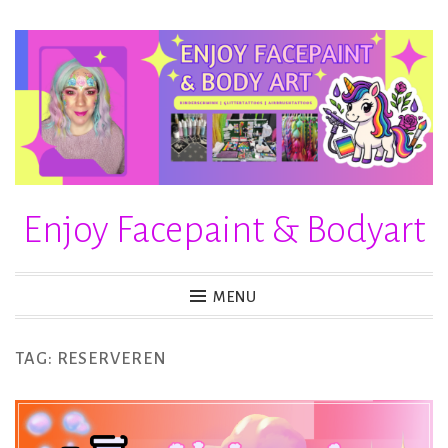
Skip
to
content
Enjoy Facepaint & Bodyart
MENU
TAG:
RESERVEREN