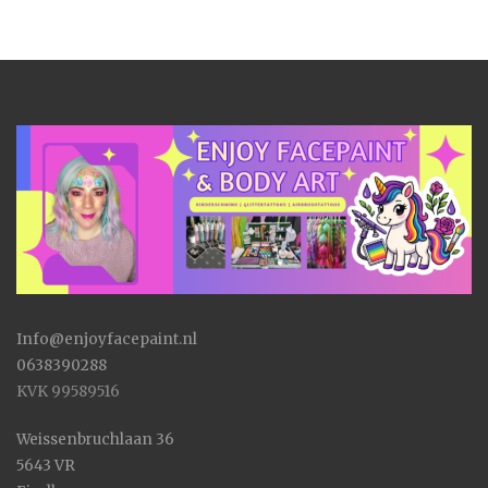
Info@enjoyfacepaint.nl
0638390288
KVK 99589516
Weissenbruchlaan 36
5643 VR