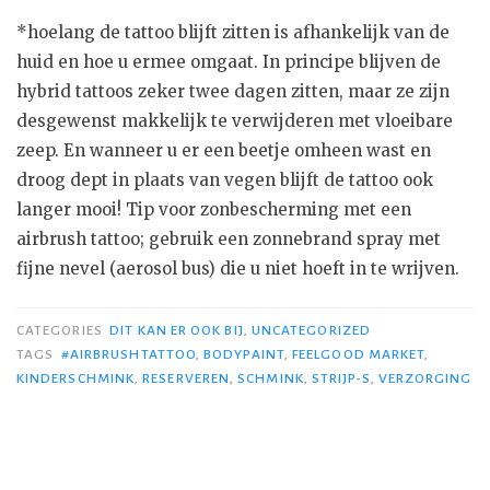
*hoelang de tattoo blijft zitten is afhankelijk van de
huid en hoe u ermee omgaat. In principe blijven de
hybrid tattoos zeker twee dagen zitten, maar ze zijn
desgewenst makkelijk te verwijderen met vloeibare
zeep. En wanneer u er een beetje omheen wast en
droog dept in plaats van vegen blijft de tattoo ook
langer mooi! Tip voor zonbescherming met een
airbrush tattoo; gebruik een zonnebrand spray met
fijne nevel (aerosol bus) die u niet hoeft in te wrijven.
CATEGORIES
DIT KAN ER OOK BIJ
,
UNCATEGORIZED
TAGS
#AIRBRUSHTATTOO
,
BODYPAINT
,
FEELGOOD MARKET
,
KINDERSCHMINK
,
RESERVEREN
,
SCHMINK
,
STRIJP-S
,
VERZORGING