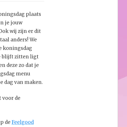
oningsdag plaats
un je jouw
ok wij zijn er dit
taal anders! We
se koningsdag
lijft zitten ligt
n deze zo dat je
ingsdag menu
ige dag van maken.
 voor de
op de
Feelgood