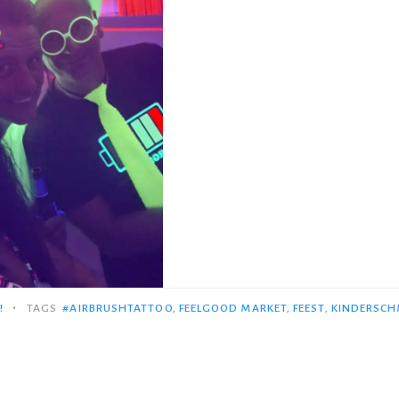
•
!
TAGS
#AIRBRUSHTATTOO
,
FEELGOOD MARKET
,
FEEST
,
KINDERSCH