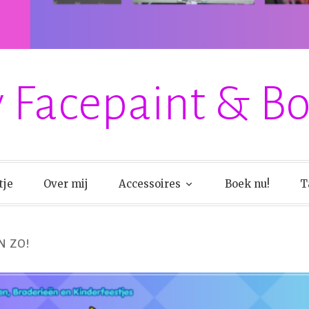
 Facepaint & B
tje
Over mij
Accessoires
Boek nu!
T
N ZO!