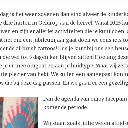
g is het weer zover en dan vind alweer de kinderk
e drie harten in Geldrop aan de kervel. Vanaf 10:15 k
wen en zijn er allerlei activiteiten die je kunt doen. O
t het om een jubileumjaar gaat doen we eens iets to
t de airbrush tattoos! Dus je kunt bij ons een heu
 die wel tot 5 dagen kan blijven zitten! Hoelang deze b
 je er mee omgaat en aan je huidtype. Maar wij zette
ntie plezier van hebt. We zullen een aangepast kon
s die bij deze dag passen. En we gaan er een gezell
Dan de agenda van enjoy facepaint
komende periode.
Wij staan zoals jullie weten altijd 