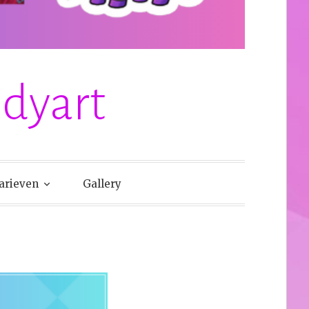
odyart
arieven
Gallery